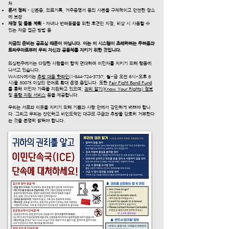
처
문서 정리
- 신분증, 의료기록, 거주증명서 등의 사본을 구체적이고 안전한 장소
에 보관
재정 및 돌봄 계획
- 자녀나 반려동물을 위한 후견인 지정, 비상 시 사용할 수
있는 자금 접근 방법 등​
지금의 준비는 공포심 때문이 아닙니다. 이는 이 시스템이 초래하려는 두려움과
트라우마로부터 우리 자신과 공동체를 지키기 위한 것입니다.
워싱턴주에서는 다양한 사람들이 함께 연대하며 이민자를 지키기 위해 행동에
나서고 있습니다.
WAISN에서는
추방 대응 핫라인
(1-844-724-3737, 월~금 오전 6시~오후 6
시)을 300개 이상의 언어로 확대 운영 중입니다. 또한
Fair Fight Bond Fund
를 통해 이민자 가족을 지원하고 있으며,
권리 알기(Know Your Rights) 정보
및
동행 지원 서비스
등을 제공합니다.
우리는 서로와 이웃을 지키기 위해 기쁨과 사랑 안에서 강인하게 버텨야 합니
다. 그리고 우리는 잔인하고 비인도적인 대규모 구금과 추방을 단호히 거부한다
는 것을 분명히 밝혀야 합니다.