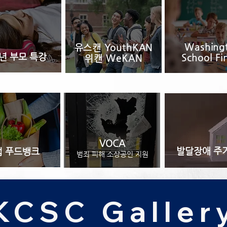
Washing
유스캔 YouthKAN
년 부모 특강
School Fi
위캔 WeKAN
​VOCA
발달장애 주
업 푸드뱅크
범죄 피해 소상공인 지원
KCSC Galler