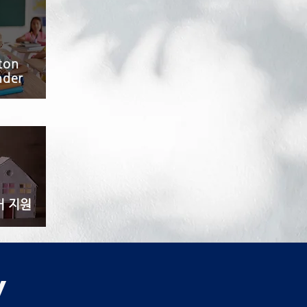
ton
nder
거 지원
y