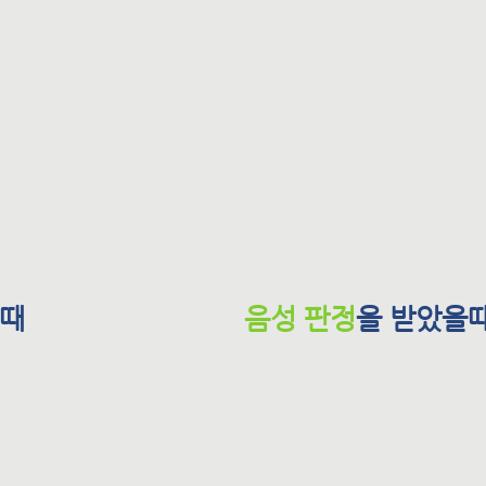
을때
음성 판정
을 받았을