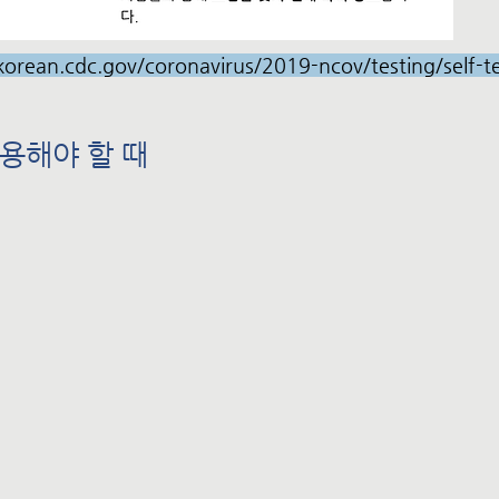
/korean.cdc.gov/coronavirus/2019-ncov/testing/self-t
사용해야 할 때